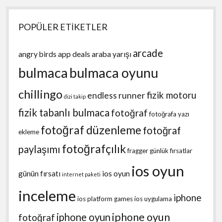
POPÜLER ETİKETLER
arcade
angry birds
app deals
araba yarışı
bulmaca
bulmaca oyunu
chillingo
fizik motoru
endless runner
dizi takip
fizik tabanlı bulmaca
fotoğraf
fotoğrafa yazı
fotoğraf düzenleme
fotoğraf
ekleme
fotoğrafçılık
paylaşımı
fragger
günlük fırsatlar
ios oyun
günün fırsatı
ios oyun
internet paketi
inceleme
iphone
ios platform games
ios uygulama
iphone oyun
iphone oyun
fotoğraf