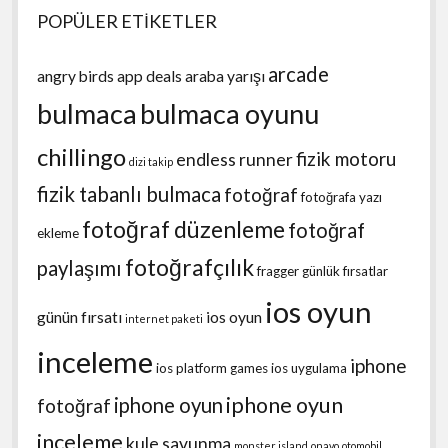
POPÜLER ETİKETLER
arcade
angry birds
app deals
araba yarışı
bulmaca
bulmaca oyunu
chillingo
fizik motoru
endless runner
dizi takip
fizik tabanlı bulmaca
fotoğraf
fotoğrafa yazı
fotoğraf düzenleme
fotoğraf
ekleme
fotoğrafçılık
paylaşımı
fragger
günlük fırsatlar
ios oyun
günün fırsatı
ios oyun
internet paketi
inceleme
iphone
ios platform games
ios uygulama
iphone oyun
iphone oyun
fotoğraf
inceleme
kule savunma
monster island
onavo
otomobil