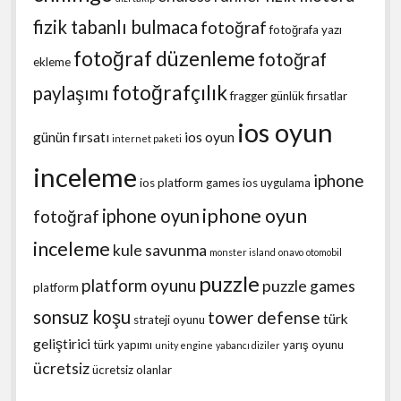
fizik tabanlı bulmaca
fotoğraf
fotoğrafa yazı
fotoğraf düzenleme
fotoğraf
ekleme
fotoğrafçılık
paylaşımı
fragger
günlük fırsatlar
ios oyun
günün fırsatı
ios oyun
internet paketi
inceleme
iphone
ios platform games
ios uygulama
iphone oyun
iphone oyun
fotoğraf
inceleme
kule savunma
monster island
onavo
otomobil
puzzle
platform oyunu
puzzle games
platform
sonsuz koşu
tower defense
türk
strateji oyunu
geliştirici
türk yapımı
yarış oyunu
unity engine
yabancı diziler
ücretsiz
ücretsiz olanlar