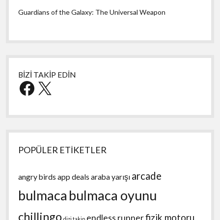
Guardians of the Galaxy: The Universal Weapon
BİZİ TAKİP EDİN
Facebook
X
POPÜLER ETİKETLER
arcade
angry birds
app deals
araba yarışı
bulmaca
bulmaca oyunu
chillingo
fizik motoru
endless runner
dizi takip