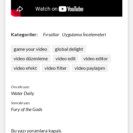
Kategoriler:
Fırsatlar
Uygulama İncelemeleri
game your video
global delight
video düzenleme
video edit
video editor
video efekt
video filter
video paylaşım
Önceki yazı
Water Daily
Sonraki yazı
Fury of the Gods
Bu yazı yorumlara kapalı.