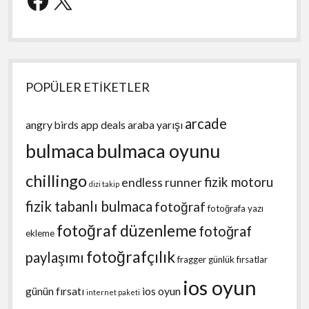
POPÜLER ETİKETLER
arcade
angry birds
app deals
araba yarışı
bulmaca
bulmaca oyunu
chillingo
fizik motoru
endless runner
dizi takip
fizik tabanlı bulmaca
fotoğraf
fotoğrafa yazı
fotoğraf düzenleme
fotoğraf
ekleme
fotoğrafçılık
paylaşımı
fragger
günlük fırsatlar
ios oyun
günün fırsatı
ios oyun
internet paketi