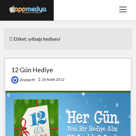
menüy
aç
Ana Sayfa
Etiket:
yılbaşı hediyesi
Hakkımızda
Basında Biz
Bize Ulaşın
12 Gün Hediye
twitter
facebook
26 Aralık 2012
Zeynep M.