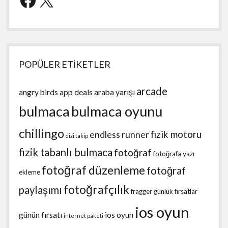
POPÜLER ETİKETLER
arcade
angry birds
app deals
araba yarışı
bulmaca
bulmaca oyunu
chillingo
fizik motoru
endless runner
dizi takip
fizik tabanlı bulmaca
fotoğraf
fotoğrafa yazı
fotoğraf düzenleme
fotoğraf
ekleme
fotoğrafçılık
paylaşımı
fragger
günlük fırsatlar
ios oyun
günün fırsatı
ios oyun
internet paketi