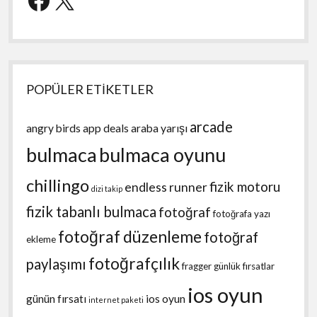
POPÜLER ETİKETLER
arcade
angry birds
app deals
araba yarışı
bulmaca
bulmaca oyunu
chillingo
fizik motoru
endless runner
dizi takip
fizik tabanlı bulmaca
fotoğraf
fotoğrafa yazı
fotoğraf düzenleme
fotoğraf
ekleme
fotoğrafçılık
paylaşımı
fragger
günlük fırsatlar
ios oyun
günün fırsatı
ios oyun
internet paketi