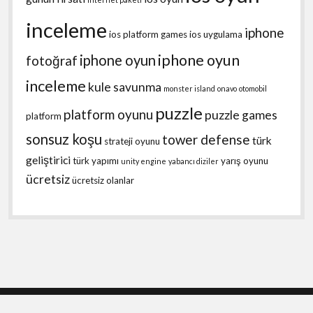
inceleme
iphone
ios platform games
ios uygulama
iphone oyun
iphone oyun
fotoğraf
inceleme
kule savunma
monster island
onavo
otomobil
puzzle
platform oyunu
puzzle games
platform
sonsuz koşu
tower defense
türk
strateji oyunu
geliştirici
türk yapımı
yarış oyunu
unity engine
yabancı diziler
ücretsiz
ücretsiz olanlar
Shift WordPress Theme
by Compete Themes.
Scroll