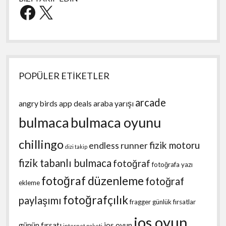
Facebook
X
POPÜLER ETİKETLER
arcade
angry birds
app deals
araba yarışı
bulmaca
bulmaca oyunu
chillingo
fizik motoru
endless runner
dizi takip
fizik tabanlı bulmaca
fotoğraf
fotoğrafa yazı
fotoğraf düzenleme
fotoğraf
ekleme
fotoğrafçılık
paylaşımı
fragger
günlük fırsatlar
ios oyun
günün fırsatı
ios oyun
internet paketi