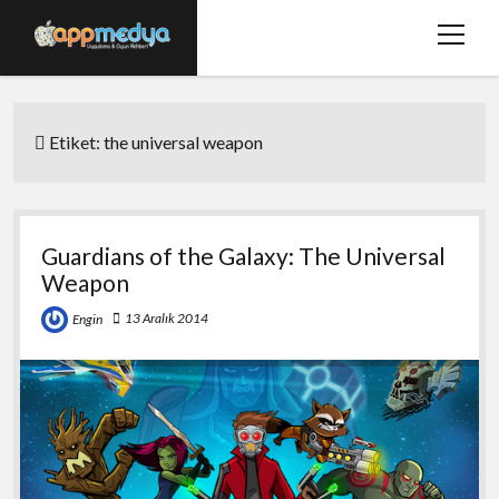
menüy
aç
Ana Sayfa
Etiket:
the universal weapon
Hakkımızda
Basında Biz
Bize Ulaşın
Guardians of the Galaxy: The Universal
Weapon
twitter
facebook
13 Aralık 2014
Engin