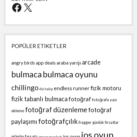
Facebook
X
POPÜLER ETİKETLER
arcade
angry birds
app deals
araba yarışı
bulmaca
bulmaca oyunu
chillingo
fizik motoru
endless runner
dizi takip
fizik tabanlı bulmaca
fotoğraf
fotoğrafa yazı
fotoğraf düzenleme
fotoğraf
ekleme
fotoğrafçılık
paylaşımı
fragger
günlük fırsatlar
ios oyun
günün fırsatı
ios oyun
internet paketi