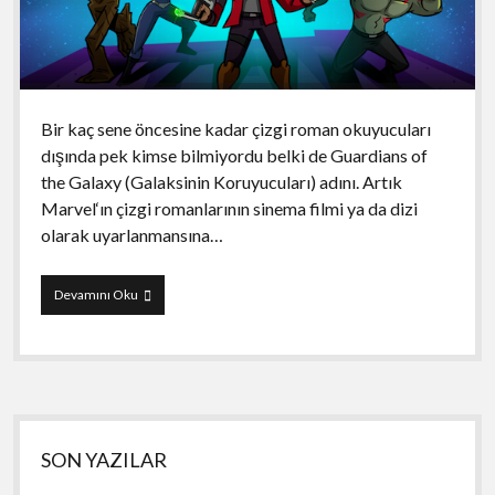
Bir kaç sene öncesine kadar çizgi roman okuyucuları
dışında pek kimse bilmiyordu belki de Guardians of
the Galaxy (Galaksinin Koruyucuları) adını. Artık
Marvel‘ın çizgi romanlarının sinema filmi ya da dizi
olarak uyarlanmansına…
Guardians
Devamını Oku
of
the
Galaxy:
The
Universal
Weapon
Yan
SON YAZILAR
Menü