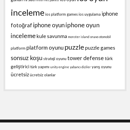
inceleme
iphone
ios platform games
ios uygulama
iphone oyun
iphone oyun
fotoğraf
inceleme
kule savunma
monster island
onavo
otomobil
puzzle
platform oyunu
puzzle games
platform
sonsuz koşu
tower defense
türk
strateji oyunu
geliştirici
türk yapımı
yarış oyunu
unity engine
yabancı diziler
ücretsiz
ücretsiz olanlar
Shift WordPress Theme
by Compete Themes.
Scroll