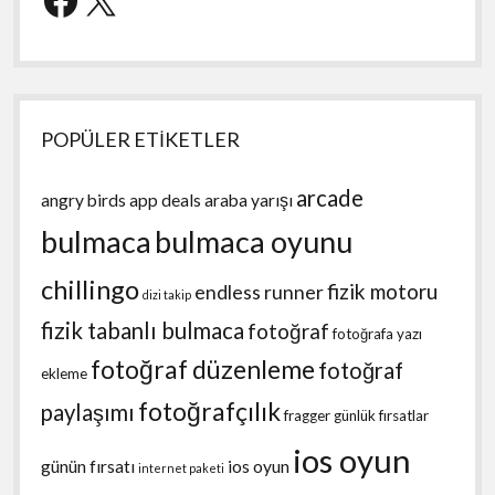
POPÜLER ETİKETLER
arcade
angry birds
app deals
araba yarışı
bulmaca
bulmaca oyunu
chillingo
fizik motoru
endless runner
dizi takip
fizik tabanlı bulmaca
fotoğraf
fotoğrafa yazı
fotoğraf düzenleme
fotoğraf
ekleme
fotoğrafçılık
paylaşımı
fragger
günlük fırsatlar
ios oyun
günün fırsatı
ios oyun
internet paketi