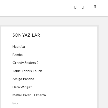
twitter
facebook
Yan
SON YAZILAR
Menü
Habitica
Bamba
Greedy Spiders 2
Table Tennis Touch
Amigo Pancho
Data Widget
Mafia Driver – Omerta
Blur