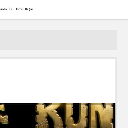
ında Biz
Bize Ulaşın