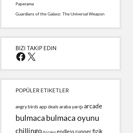
Paperama
Guardians of the Galaxy: The Universal Weapon
BİZİ TAKİP EDİN
Facebook
X
POPÜLER ETİKETLER
arcade
angry birds
app deals
araba yarışı
bulmaca
bulmaca oyunu
chillingo
fizik
endless runner
dizi takip