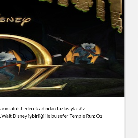
arını altüst ederek adından fazlasıyla söz
, Walt Disney işbirliği ile bu sefer Temple Run: Oz