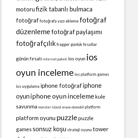
fizik tabanlı bulmaca
motoru
fotoğraf
fotoğraf
fotoğrafa yazı ekleme
düzenleme
fotoğraf paylaşımı
fotoğrafçılık
fragger
günlük fırsatlar
ios
günün fırsatı
ios oyun
internet paketi
oyun inceleme
ios platform games
iphone
iphone fotoğraf
ios uygulama
iphone oyun inceleme
oyun
kule
savunma
platform
monster island
onavo
otomobil
puzzle
platform oyunu
puzzle
sonsuz koşu
tower
games
strateji oyunu