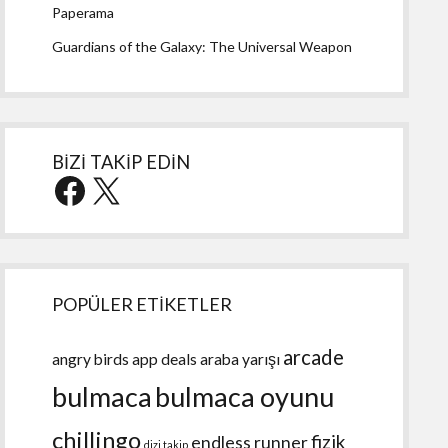
Paperama
Guardians of the Galaxy: The Universal Weapon
BİZİ TAKİP EDİN
Facebook
X
POPÜLER ETİKETLER
arcade
angry birds
app deals
araba yarışı
bulmaca
bulmaca oyunu
chillingo
fizik
endless runner
dizi takip