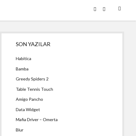
twitter
facebook
Yan
SON YAZILAR
Menü
Habitica
Bamba
Greedy Spiders 2
Table Tennis Touch
Amigo Pancho
Data Widget
Mafia Driver – Omerta
Blur