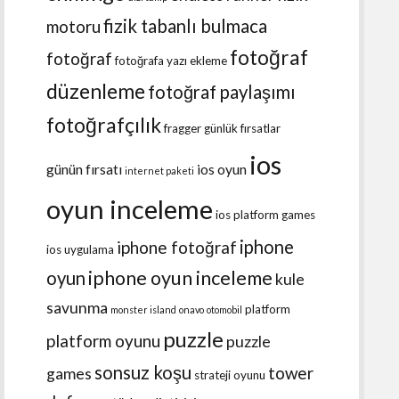
fizik tabanlı bulmaca
motoru
fotoğraf
fotoğraf
fotoğrafa yazı ekleme
düzenleme
fotoğraf paylaşımı
fotoğrafçılık
fragger
günlük fırsatlar
ios
günün fırsatı
ios oyun
internet paketi
oyun inceleme
ios platform games
iphone
iphone fotoğraf
ios uygulama
iphone oyun inceleme
oyun
kule
savunma
platform
monster island
onavo
otomobil
puzzle
platform oyunu
puzzle
sonsuz koşu
tower
games
strateji oyunu