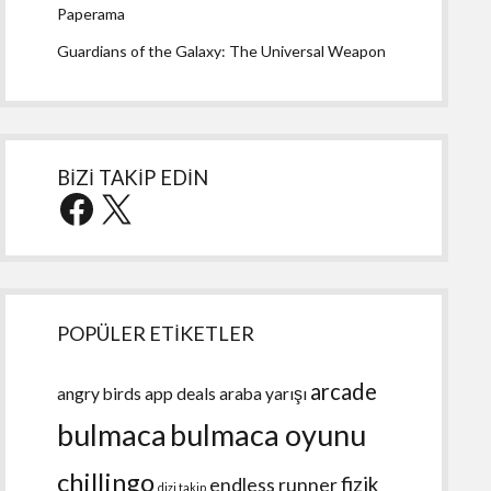
Paperama
Guardians of the Galaxy: The Universal Weapon
BİZİ TAKİP EDİN
Facebook
X
POPÜLER ETİKETLER
arcade
angry birds
app deals
araba yarışı
bulmaca
bulmaca oyunu
chillingo
fizik
endless runner
dizi takip