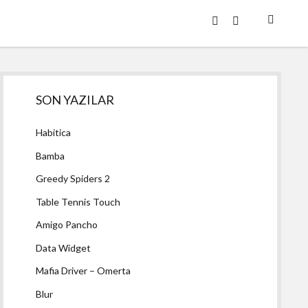
twitter
facebook
Yan
SON YAZILAR
Menü
Habitica
Bamba
Greedy Spiders 2
Table Tennis Touch
Amigo Pancho
Data Widget
Mafia Driver – Omerta
Blur