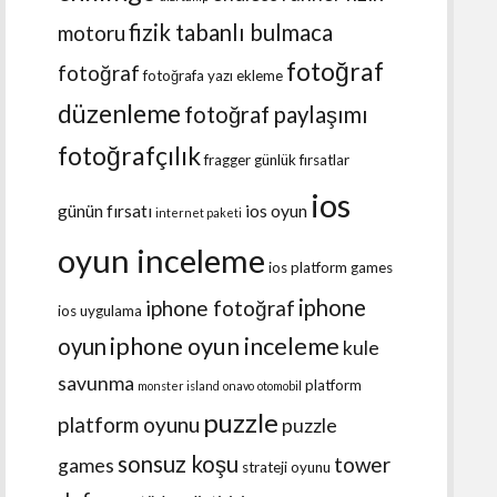
fizik tabanlı bulmaca
motoru
fotoğraf
fotoğraf
fotoğrafa yazı ekleme
düzenleme
fotoğraf paylaşımı
fotoğrafçılık
fragger
günlük fırsatlar
ios
günün fırsatı
ios oyun
internet paketi
oyun inceleme
ios platform games
iphone
iphone fotoğraf
ios uygulama
iphone oyun inceleme
oyun
kule
savunma
platform
monster island
onavo
otomobil
puzzle
platform oyunu
puzzle
sonsuz koşu
tower
games
strateji oyunu