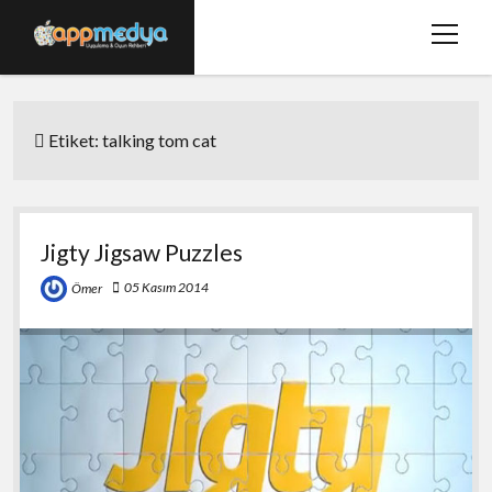
menüy
aç
Ana Sayfa
Etiket:
talking tom cat
Hakkımızda
Basında Biz
Bize Ulaşın
Jigty Jigsaw Puzzles
twitter
facebook
05 Kasım 2014
Ömer