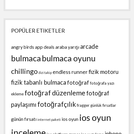
POPÜLER ETİKETLER
arcade
angry birds
app deals
araba yarışı
bulmaca
bulmaca oyunu
chillingo
fizik motoru
endless runner
dizi takip
fizik tabanlı bulmaca
fotoğraf
fotoğrafa yazı
fotoğraf düzenleme
fotoğraf
ekleme
fotoğrafçılık
paylaşımı
fragger
günlük fırsatlar
ios oyun
günün fırsatı
ios oyun
internet paketi
inceleme
iphone