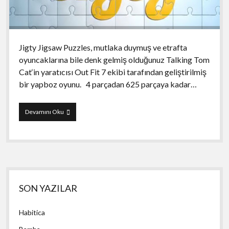
Jigty Jigsaw Puzzles, mutlaka duymuş ve etrafta
oyuncaklarına bile denk gelmiş olduğunuz Talking Tom
Cat‘in yaratıcısı Out Fit 7 ekibi tarafından geliştirilmiş
bir yapboz oyunu. 4 parçadan 625 parçaya kadar…
Jigty
Devamını Oku
Jigsaw
Puzzles
Yan
SON YAZILAR
Menü
Habitica