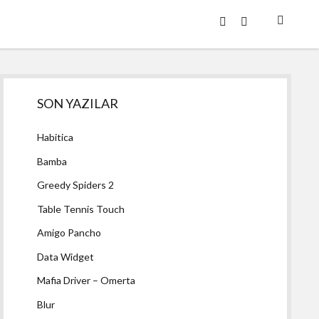
twitter
facebook
Yan
SON YAZILAR
Menü
Habitica
Bamba
Greedy Spiders 2
Table Tennis Touch
Amigo Pancho
Data Widget
Mafia Driver – Omerta
Blur