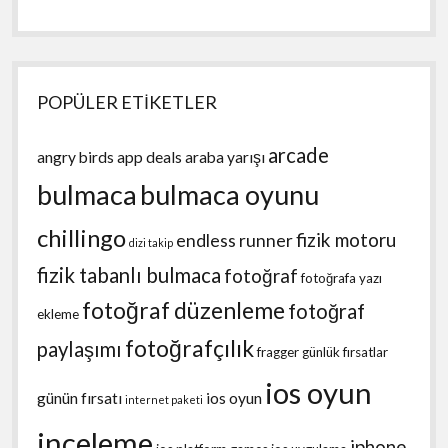
POPÜLER ETİKETLER
arcade
angry birds
app deals
araba yarışı
bulmaca
bulmaca oyunu
chillingo
fizik motoru
endless runner
dizi takip
fizik tabanlı bulmaca
fotoğraf
fotoğrafa yazı
fotoğraf düzenleme
fotoğraf
ekleme
fotoğrafçılık
paylaşımı
fragger
günlük fırsatlar
ios oyun
günün fırsatı
ios oyun
internet paketi
inceleme
iphone