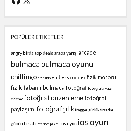
POPÜLER ETİKETLER
arcade
angry birds
app deals
araba yarışı
bulmaca
bulmaca oyunu
chillingo
fizik motoru
endless runner
dizi takip
fizik tabanlı bulmaca
fotoğraf
fotoğrafa yazı
fotoğraf düzenleme
fotoğraf
ekleme
fotoğrafçılık
paylaşımı
fragger
günlük fırsatlar
ios oyun
günün fırsatı
ios oyun
internet paketi