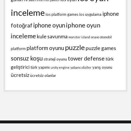
inceleme
iphone
ios platform games
ios uygulama
iphone oyun
iphone oyun
fotoğraf
inceleme
kule savunma
monster island
onavo
otomobil
puzzle
platform oyunu
puzzle games
platform
sonsuz koşu
tower defense
türk
strateji oyunu
geliştirici
türk yapımı
yarış oyunu
unity engine
yabancı diziler
ücretsiz
ücretsiz olanlar
Shift WordPress Theme
by Compete Themes.
Scroll