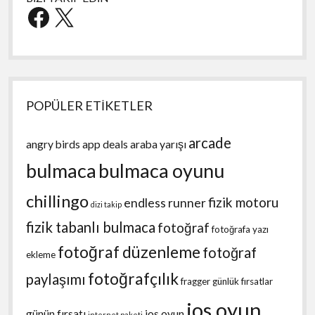
Facebook
X
POPÜLER ETİKETLER
arcade
angry birds
app deals
araba yarışı
bulmaca
bulmaca oyunu
chillingo
fizik motoru
endless runner
dizi takip
fizik tabanlı bulmaca
fotoğraf
fotoğrafa yazı
fotoğraf düzenleme
fotoğraf
ekleme
fotoğrafçılık
paylaşımı
fragger
günlük fırsatlar
ios oyun
günün fırsatı
ios oyun
internet paketi