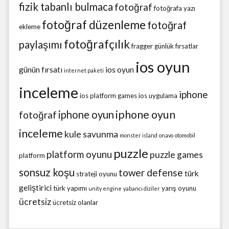
fizik tabanlı bulmaca
fotoğraf
fotoğrafa yazı
fotoğraf düzenleme
fotoğraf
ekleme
fotoğrafçılık
paylaşımı
fragger
günlük fırsatlar
ios oyun
günün fırsatı
ios oyun
internet paketi
inceleme
iphone
ios platform games
ios uygulama
iphone oyun
iphone oyun
fotoğraf
inceleme
kule savunma
monster island
onavo
otomobil
puzzle
platform oyunu
puzzle games
platform
sonsuz koşu
tower defense
türk
strateji oyunu
geliştirici
türk yapımı
yarış oyunu
unity engine
yabancı diziler
ücretsiz
ücretsiz olanlar