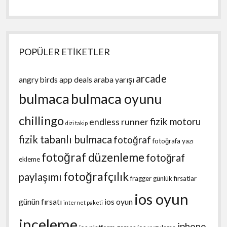
POPÜLER ETİKETLER
arcade
angry birds
app deals
araba yarışı
bulmaca
bulmaca oyunu
chillingo
fizik motoru
endless runner
dizi takip
fizik tabanlı bulmaca
fotoğraf
fotoğrafa yazı
fotoğraf düzenleme
fotoğraf
ekleme
fotoğrafçılık
paylaşımı
fragger
günlük fırsatlar
ios oyun
günün fırsatı
ios oyun
internet paketi
inceleme
iphone