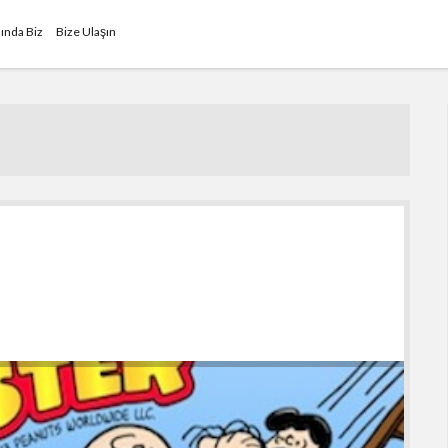
ında Biz
Bize Ulaşın