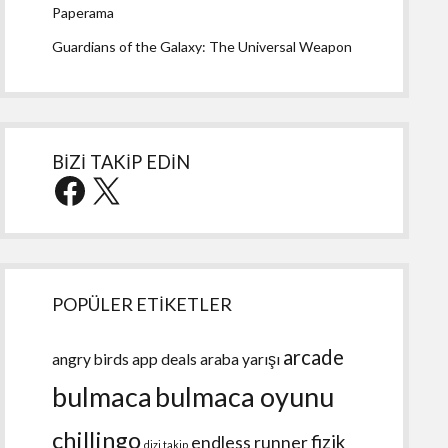
Paperama
Guardians of the Galaxy: The Universal Weapon
BİZİ TAKİP EDİN
Facebook
X
POPÜLER ETİKETLER
arcade
angry birds
app deals
araba yarışı
bulmaca
bulmaca oyunu
chillingo
fizik
endless runner
dizi takip