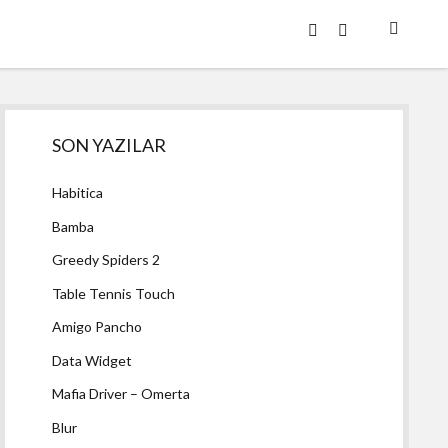
twitter
facebook
Yan
SON YAZILAR
Menü
Habitica
Bamba
Greedy Spiders 2
Table Tennis Touch
Amigo Pancho
Data Widget
Mafia Driver – Omerta
Blur