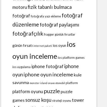
fizik tabanlı bulmaca
motoru
fotoğraf
fotoğraf
fotoğrafa yazı ekleme
düzenleme
fotoğraf paylaşımı
fotoğrafçılık
fragger
günlük fırsatlar
ios
günün fırsatı
ios oyun
internet paketi
oyun inceleme
ios platform games
iphone
iphone fotoğraf
ios uygulama
iphone oyun inceleme
oyun
kule
savunma
platform
monster island
onavo
otomobil
puzzle
platform oyunu
puzzle
sonsuz koşu
tower
games
strateji oyunu