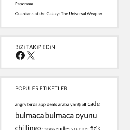
Paperama
Guardians of the Galaxy: The Universal Weapon
BİZİ TAKİP EDİN
Facebook
X
POPÜLER ETİKETLER
arcade
angry birds
app deals
araba yarışı
bulmaca
bulmaca oyunu
chillingo
fizik
endless runner
dizi takip