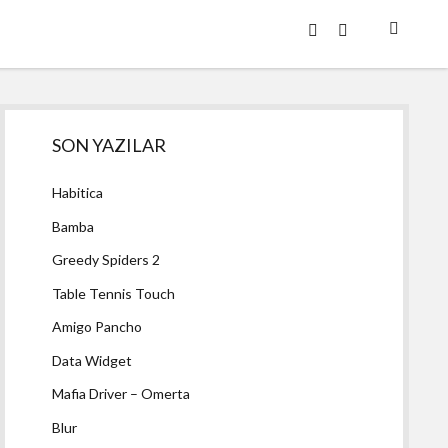
twitter
facebook
Yan
SON YAZILAR
Menü
Habitica
Bamba
Greedy Spiders 2
Table Tennis Touch
Amigo Pancho
Data Widget
Mafia Driver – Omerta
Blur