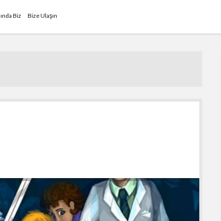
ında Biz
Bize Ulaşın