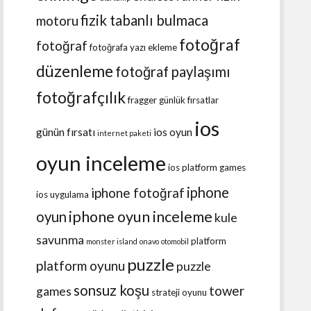
fizik tabanlı bulmaca
motoru
fotoğraf
fotoğraf
fotoğrafa yazı ekleme
düzenleme
fotoğraf paylaşımı
fotoğrafçılık
fragger
günlük fırsatlar
ios
günün fırsatı
ios oyun
internet paketi
oyun inceleme
ios platform games
iphone
iphone fotoğraf
ios uygulama
iphone oyun inceleme
oyun
kule
savunma
platform
monster island
onavo
otomobil
puzzle
platform oyunu
puzzle
sonsuz koşu
tower
games
strateji oyunu