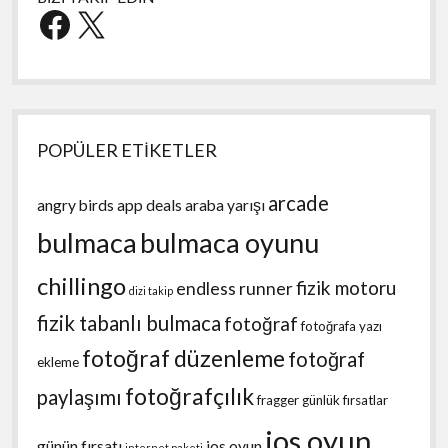
Facebook
X
POPÜLER ETİKETLER
arcade
angry birds
app deals
araba yarışı
bulmaca
bulmaca oyunu
chillingo
fizik motoru
endless runner
dizi takip
fizik tabanlı bulmaca
fotoğraf
fotoğrafa yazı
fotoğraf düzenleme
fotoğraf
ekleme
fotoğrafçılık
paylaşımı
fragger
günlük fırsatlar
ios oyun
günün fırsatı
ios oyun
internet paketi