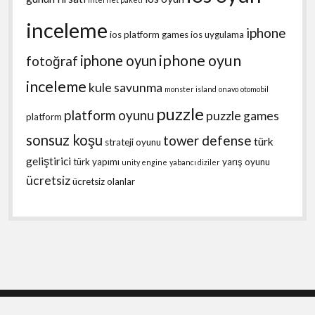
inceleme
iphone
ios platform games
ios uygulama
iphone oyun
iphone oyun
fotoğraf
inceleme
kule savunma
monster island
onavo
otomobil
puzzle
platform oyunu
puzzle games
platform
sonsuz koşu
tower defense
türk
strateji oyunu
geliştirici
türk yapımı
yarış oyunu
unity engine
yabancı diziler
ücretsiz
ücretsiz olanlar
Shift WordPress Theme
by Compete Themes.
Scroll