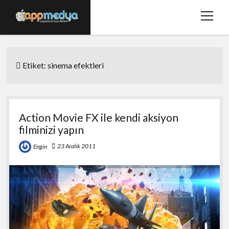
menüy
aç
Ana Sayfa
Etiket:
sinema efektleri
Hakkımızda
Basında Biz
Bize Ulaşın
Action Movie FX ile kendi aksiyon
filminizi yapın
twitter
facebook
23 Aralık 2011
Engin