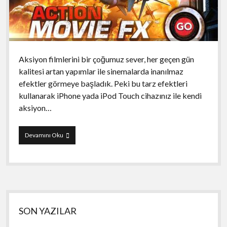
Aksiyon filmlerini bir çoğumuz sever, her geçen gün
kalitesi artan yapımlar ile sinemalarda inanılmaz
efektler görmeye başladık. Peki bu tarz efektleri
kullanarak iPhone yada iPod Touch cihazınız ile kendi
aksiyon…
Action
Devamını Oku
Movie
FX
ile
kendi
aksiyon
filminizi
Yan
yapın
SON YAZILAR
Menü