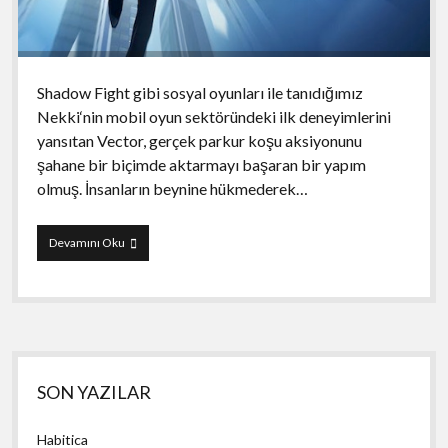
Shadow Fight gibi sosyal oyunları ile tanıdığımız
Nekki‘nin mobil oyun sektöründeki ilk deneyimlerini
yansıtan Vector, gerçek parkur koşu aksiyonunu
şahane bir biçimde aktarmayı başaran bir yapım
olmuş. İnsanların beynine hükmederek…
Vector
Devamını Oku
Yan
SON YAZILAR
Menü
Habitica