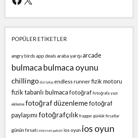
POPÜLER ETİKETLER
arcade
angry birds
app deals
araba yarışı
bulmaca
bulmaca oyunu
chillingo
fizik motoru
endless runner
dizi takip
fizik tabanlı bulmaca
fotoğraf
fotoğrafa yazı
fotoğraf düzenleme
fotoğraf
ekleme
fotoğrafçılık
paylaşımı
fragger
günlük fırsatlar
ios oyun
günün fırsatı
ios oyun
internet paketi