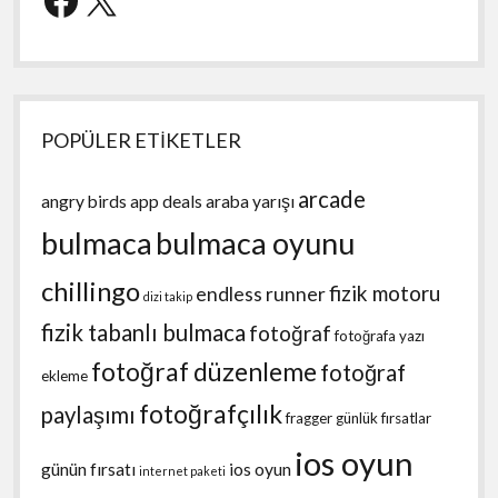
POPÜLER ETİKETLER
arcade
angry birds
app deals
araba yarışı
bulmaca
bulmaca oyunu
chillingo
fizik motoru
endless runner
dizi takip
fizik tabanlı bulmaca
fotoğraf
fotoğrafa yazı
fotoğraf düzenleme
fotoğraf
ekleme
fotoğrafçılık
paylaşımı
fragger
günlük fırsatlar
ios oyun
günün fırsatı
ios oyun
internet paketi