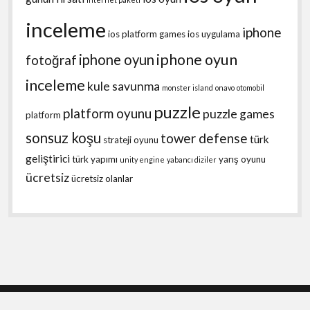
inceleme
iphone
ios platform games
ios uygulama
iphone oyun
iphone oyun
fotoğraf
inceleme
kule savunma
monster island
onavo
otomobil
puzzle
platform oyunu
puzzle games
platform
sonsuz koşu
tower defense
türk
strateji oyunu
geliştirici
türk yapımı
yarış oyunu
unity engine
yabancı diziler
ücretsiz
ücretsiz olanlar
Shift WordPress Theme
by Compete Themes.
Scroll