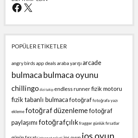
Facebook
X
POPÜLER ETİKETLER
arcade
angry birds
app deals
araba yarışı
bulmaca
bulmaca oyunu
chillingo
fizik motoru
endless runner
dizi takip
fizik tabanlı bulmaca
fotoğraf
fotoğrafa yazı
fotoğraf düzenleme
fotoğraf
ekleme
fotoğrafçılık
paylaşımı
fragger
günlük fırsatlar
ios oyun
günün fırsatı
ios oyun
internet paketi