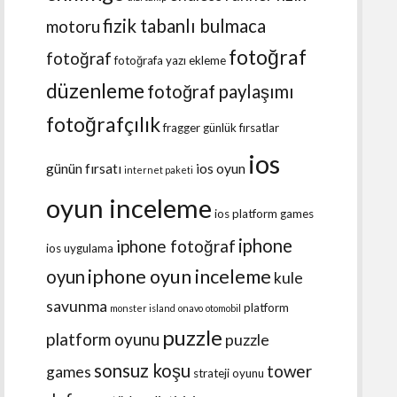
fizik tabanlı bulmaca
motoru
fotoğraf
fotoğraf
fotoğrafa yazı ekleme
düzenleme
fotoğraf paylaşımı
fotoğrafçılık
fragger
günlük fırsatlar
ios
günün fırsatı
ios oyun
internet paketi
oyun inceleme
ios platform games
iphone
iphone fotoğraf
ios uygulama
iphone oyun inceleme
oyun
kule
savunma
platform
monster island
onavo
otomobil
puzzle
platform oyunu
puzzle
sonsuz koşu
tower
games
strateji oyunu