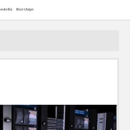
ında Biz
Bize Ulaşın