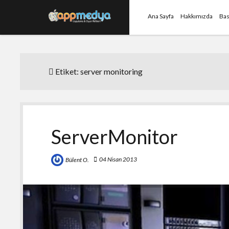
Ana Sayfa
Hakkımızda
Bas
Etiket:
server monitoring
ServerMonitor
04 Nisan 2013
Bülent O.