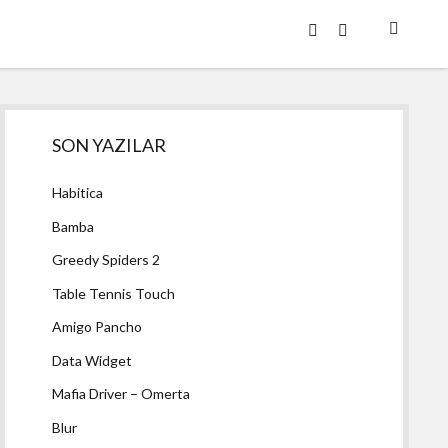
twitter
facebook
Yan
SON YAZILAR
Menü
Habitica
Bamba
Greedy Spiders 2
Table Tennis Touch
Amigo Pancho
Data Widget
Mafia Driver – Omerta
Blur