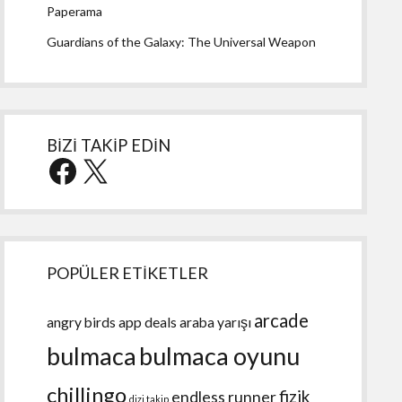
Paperama
Guardians of the Galaxy: The Universal Weapon
BİZİ TAKİP EDİN
Facebook
X
POPÜLER ETİKETLER
arcade
angry birds
app deals
araba yarışı
bulmaca
bulmaca oyunu
chillingo
fizik
endless runner
dizi takip