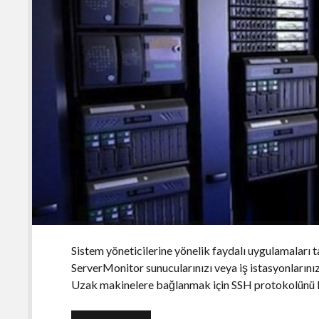
Sistem yöneticilerine yönelik faydalı uygulamaları
ServerMonitor sunucularınızı veya iş istasyonlarını
Uzak makinelere bağlanmak için SSH protokolünü ku