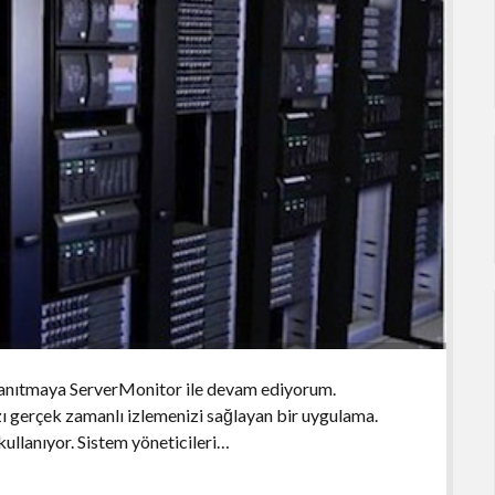
 tanıtmaya ServerMonitor ile devam ediyorum.
zı gerçek zamanlı izlemenizi sağlayan bir uygulama.
llanıyor. Sistem yöneticileri…