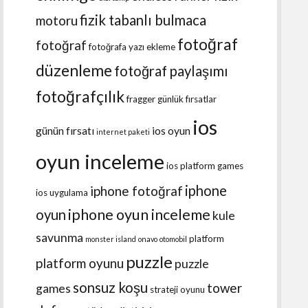
fizik tabanlı bulmaca
motoru
fotoğraf
fotoğraf
fotoğrafa yazı ekleme
düzenleme
fotoğraf paylaşımı
fotoğrafçılık
fragger
günlük fırsatlar
ios
günün fırsatı
ios oyun
internet paketi
oyun inceleme
ios platform games
iphone
iphone fotoğraf
ios uygulama
iphone oyun inceleme
oyun
kule
savunma
platform
monster island
onavo
otomobil
puzzle
platform oyunu
puzzle
sonsuz koşu
tower
games
strateji oyunu