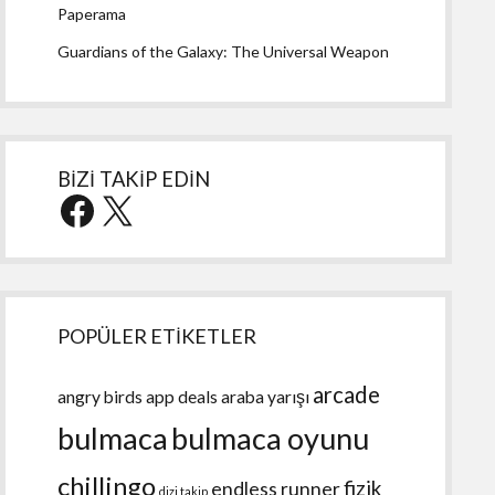
Paperama
Guardians of the Galaxy: The Universal Weapon
BİZİ TAKİP EDİN
Facebook
X
POPÜLER ETİKETLER
arcade
angry birds
app deals
araba yarışı
bulmaca
bulmaca oyunu
chillingo
fizik
endless runner
dizi takip