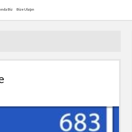
ında Biz
Bize Ulaşın
e