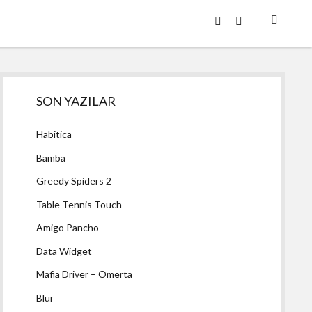
twitter
facebook
Yan
SON YAZILAR
Menü
Habitica
Bamba
Greedy Spiders 2
Table Tennis Touch
Amigo Pancho
Data Widget
Mafia Driver – Omerta
Blur