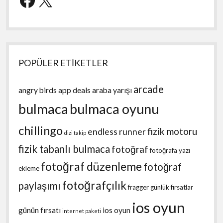
POPÜLER ETİKETLER
arcade
angry birds
app deals
araba yarışı
bulmaca
bulmaca oyunu
chillingo
fizik motoru
endless runner
dizi takip
fizik tabanlı bulmaca
fotoğraf
fotoğrafa yazı
fotoğraf düzenleme
fotoğraf
ekleme
fotoğrafçılık
paylaşımı
fragger
günlük fırsatlar
ios oyun
günün fırsatı
ios oyun
internet paketi