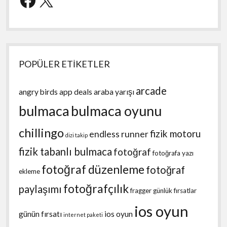
POPÜLER ETİKETLER
arcade
angry birds
app deals
araba yarışı
bulmaca
bulmaca oyunu
chillingo
fizik motoru
endless runner
dizi takip
fizik tabanlı bulmaca
fotoğraf
fotoğrafa yazı
fotoğraf düzenleme
fotoğraf
ekleme
fotoğrafçılık
paylaşımı
fragger
günlük fırsatlar
ios oyun
günün fırsatı
ios oyun
internet paketi