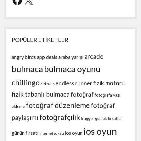
POPÜLER ETİKETLER
arcade
angry birds
app deals
araba yarışı
bulmaca
bulmaca oyunu
chillingo
fizik motoru
endless runner
dizi takip
fizik tabanlı bulmaca
fotoğraf
fotoğrafa yazı
fotoğraf düzenleme
fotoğraf
ekleme
fotoğrafçılık
paylaşımı
fragger
günlük fırsatlar
ios oyun
günün fırsatı
ios oyun
internet paketi