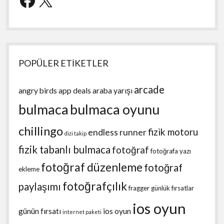
POPÜLER ETİKETLER
arcade
angry birds
app deals
araba yarışı
bulmaca
bulmaca oyunu
chillingo
fizik motoru
endless runner
dizi takip
fizik tabanlı bulmaca
fotoğraf
fotoğrafa yazı
fotoğraf düzenleme
fotoğraf
ekleme
fotoğrafçılık
paylaşımı
fragger
günlük fırsatlar
ios oyun
günün fırsatı
ios oyun
internet paketi