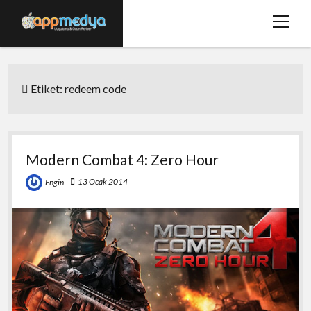
menüy
aç
Ana Sayfa
Etiket:
redeem code
Hakkımızda
Basında Biz
Bize Ulaşın
Modern Combat 4: Zero Hour
twitter
facebook
13 Ocak 2014
Engin