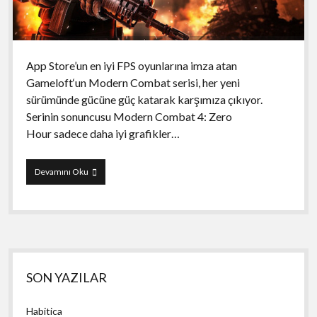
App Store’un en iyi FPS oyunlarına imza atan
Gameloft‘un Modern Combat serisi, her yeni
sürümünde gücüne güç katarak karşımıza çıkıyor.
Serinin sonuncusu Modern Combat 4: Zero
Hour sadece daha iyi grafikler…
Modern
Devamını Oku
Combat
4:
Zero
Hour
Yan
SON YAZILAR
Menü
Habitica