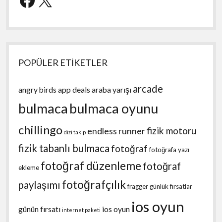
POPÜLER ETİKETLER
arcade
angry birds
app deals
araba yarışı
bulmaca
bulmaca oyunu
chillingo
fizik motoru
endless runner
dizi takip
fizik tabanlı bulmaca
fotoğraf
fotoğrafa yazı
fotoğraf düzenleme
fotoğraf
ekleme
fotoğrafçılık
paylaşımı
fragger
günlük fırsatlar
ios oyun
günün fırsatı
ios oyun
internet paketi