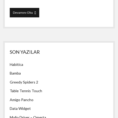
Anthill:
Devamını Oku
Tactical
Trail
Defense
Yan
SON YAZILAR
Menü
Habitica
Bamba
Greedy Spiders 2
Table Tennis Touch
Amigo Pancho
Data Widget
Mafia Driver – Omerta