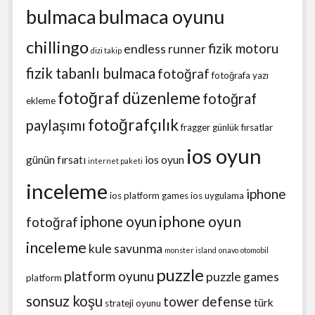
bulmaca
bulmaca oyunu
chillingo
fizik motoru
endless runner
dizi takip
fizik tabanlı bulmaca
fotoğraf
fotoğrafa yazı
fotoğraf düzenleme
fotoğraf
ekleme
fotoğrafçılık
paylaşımı
fragger
günlük fırsatlar
ios oyun
günün fırsatı
ios oyun
internet paketi
inceleme
iphone
ios platform games
ios uygulama
iphone oyun
iphone oyun
fotoğraf
inceleme
kule savunma
monster island
onavo
otomobil
puzzle
platform oyunu
puzzle games
platform
sonsuz koşu
tower defense
türk
strateji oyunu