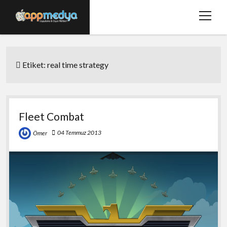
menüy
aç
Ana Sayfa
Etiket:
real time strategy
Hakkımızda
Basında Biz
Bize Ulaşın
Fleet Combat
twitter
facebook
04 Temmuz 2013
Ömer