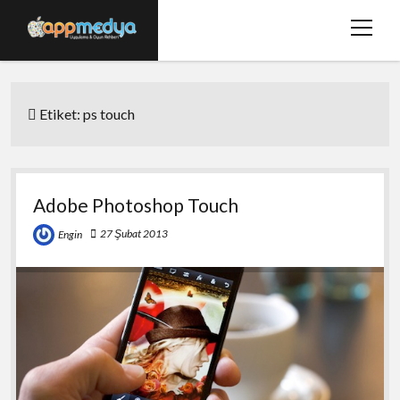
menüy
aç
Ana Sayfa
Etiket:
ps touch
Hakkımızda
Basında Biz
Bize Ulaşın
Adobe Photoshop Touch
twitter
facebook
27 Şubat 2013
Engin