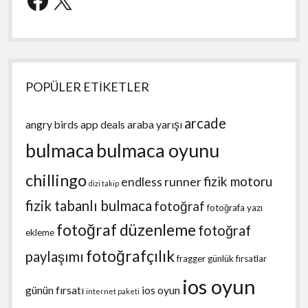
POPÜLER ETİKETLER
arcade
angry birds
app deals
araba yarışı
bulmaca
bulmaca oyunu
chillingo
fizik motoru
endless runner
dizi takip
fizik tabanlı bulmaca
fotoğraf
fotoğrafa yazı
fotoğraf düzenleme
fotoğraf
ekleme
fotoğrafçılık
paylaşımı
fragger
günlük fırsatlar
ios oyun
günün fırsatı
ios oyun
internet paketi