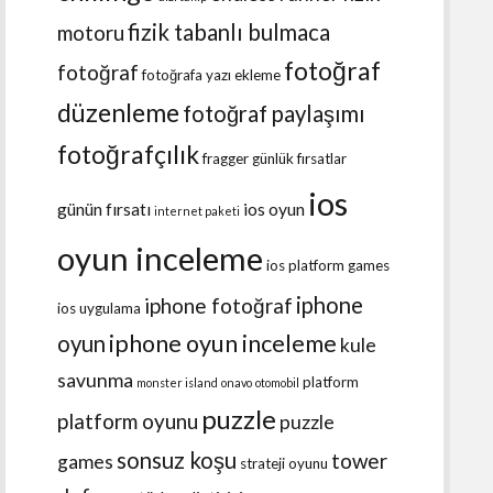
fizik tabanlı bulmaca
motoru
fotoğraf
fotoğraf
fotoğrafa yazı ekleme
düzenleme
fotoğraf paylaşımı
fotoğrafçılık
fragger
günlük fırsatlar
ios
günün fırsatı
ios oyun
internet paketi
oyun inceleme
ios platform games
iphone
iphone fotoğraf
ios uygulama
iphone oyun inceleme
oyun
kule
savunma
platform
monster island
onavo
otomobil
puzzle
platform oyunu
puzzle
sonsuz koşu
tower
games
strateji oyunu