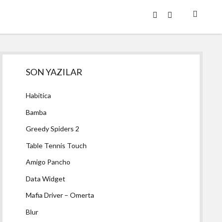
twitter
facebook
Yan
SON YAZILAR
Menü
Habitica
Bamba
Greedy Spiders 2
Table Tennis Touch
Amigo Pancho
Data Widget
Mafia Driver – Omerta
Blur