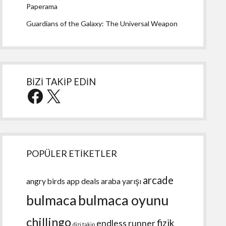
Paperama
Guardians of the Galaxy: The Universal Weapon
BİZİ TAKİP EDİN
Facebook
X
POPÜLER ETİKETLER
arcade
angry birds
app deals
araba yarışı
bulmaca
bulmaca oyunu
chillingo
fizik
endless runner
dizi takip