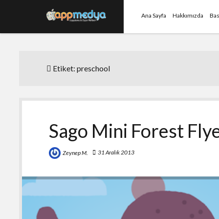
Ana Sayfa
Hakkımızda
Bas
Etiket:
preschool
Sago Mini Forest Fly
31 Aralık 2013
Zeynep M.