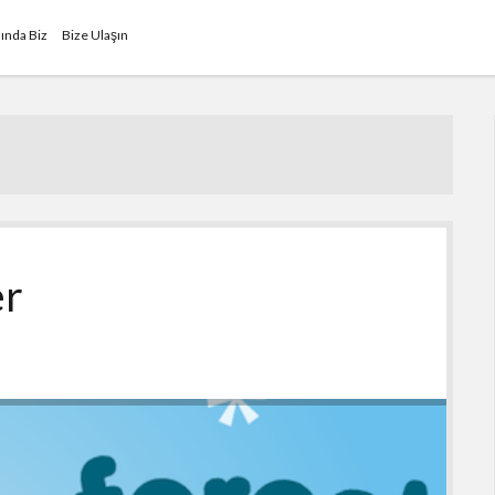
ında Biz
Bize Ulaşın
er