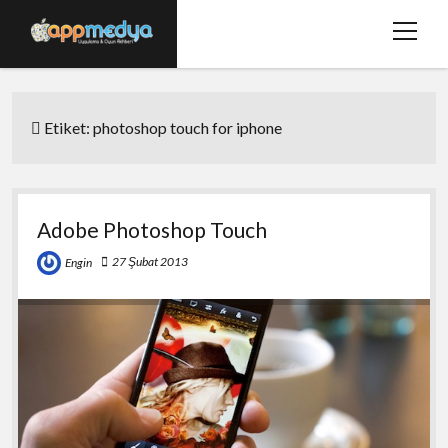
menüy
aç
Ana Sayfa
Etiket:
photoshop touch for iphone
Hakkımızda
Basında Biz
Bize Ulaşın
Adobe Photoshop Touch
twitter
facebook
27 Şubat 2013
Engin