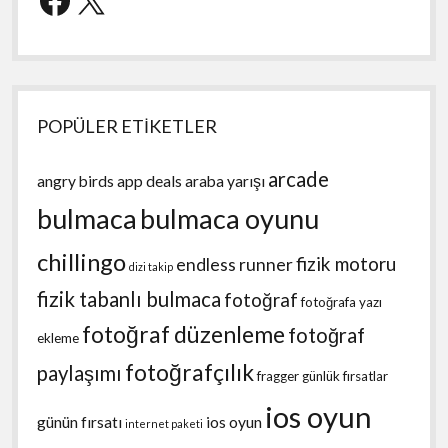
POPÜLER ETİKETLER
arcade
angry birds
app deals
araba yarışı
bulmaca
bulmaca oyunu
chillingo
fizik motoru
endless runner
dizi takip
fizik tabanlı bulmaca
fotoğraf
fotoğrafa yazı
fotoğraf düzenleme
fotoğraf
ekleme
fotoğrafçılık
paylaşımı
fragger
günlük fırsatlar
ios oyun
günün fırsatı
ios oyun
internet paketi