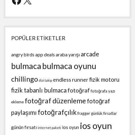
POPÜLER ETİKETLER
arcade
angry birds
app deals
araba yarışı
bulmaca
bulmaca oyunu
chillingo
fizik motoru
endless runner
dizi takip
fizik tabanlı bulmaca
fotoğraf
fotoğrafa yazı
fotoğraf düzenleme
fotoğraf
ekleme
fotoğrafçılık
paylaşımı
fragger
günlük fırsatlar
ios oyun
günün fırsatı
ios oyun
internet paketi