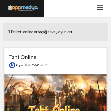
menüy
aç
Ana Sayfa
Etiket:
online ortaçağ savaş oyunları
Hakkımızda
Basında Biz
Bize Ulaşın
Taht Online
twitter
facebook
20 Mayıs 2013
Engin