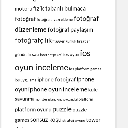
fizik tabanlı bulmaca
motoru
fotoğraf
fotoğraf
fotoğrafa yazı ekleme
düzenleme
fotoğraf paylaşımı
fotoğrafçılık
fragger
günlük fırsatlar
ios
günün fırsatı
ios oyun
internet paketi
oyun inceleme
ios platform games
iphone
iphone fotoğraf
ios uygulama
iphone oyun inceleme
oyun
kule
savunma
platform
monster island
onavo
otomobil
puzzle
platform oyunu
puzzle
sonsuz koşu
tower
games
strateji oyunu