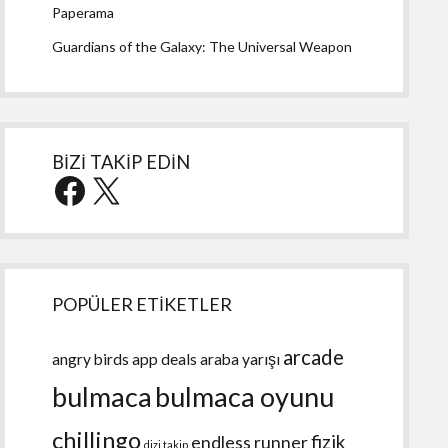
Paperama
Guardians of the Galaxy: The Universal Weapon
BİZİ TAKİP EDİN
Facebook
X
POPÜLER ETİKETLER
arcade
angry birds
app deals
araba yarışı
bulmaca
bulmaca oyunu
chillingo
fizik
endless runner
dizi takip