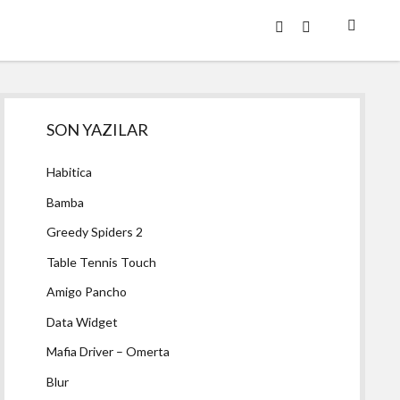
twitter
facebook
Yan
SON YAZILAR
Menü
Habitica
Bamba
Greedy Spiders 2
Table Tennis Touch
Amigo Pancho
Data Widget
Mafia Driver – Omerta
Blur