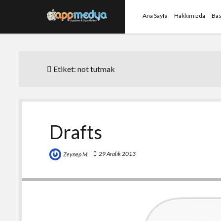
Ana Sayfa
Hakkımızda
Bas
Etiket:
not tutmak
Drafts
29 Aralık 2013
Zeynep M.