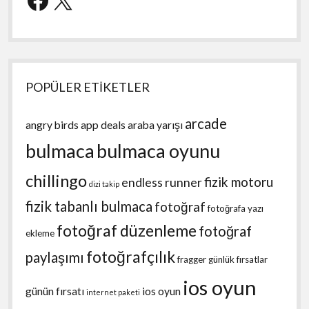
POPÜLER ETİKETLER
arcade
angry birds
app deals
araba yarışı
bulmaca
bulmaca oyunu
chillingo
fizik motoru
endless runner
dizi takip
fizik tabanlı bulmaca
fotoğraf
fotoğrafa yazı
fotoğraf düzenleme
fotoğraf
ekleme
fotoğrafçılık
paylaşımı
fragger
günlük fırsatlar
ios oyun
günün fırsatı
ios oyun
internet paketi