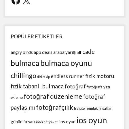
POPÜLER ETİKETLER
arcade
angry birds
app deals
araba yarışı
bulmaca
bulmaca oyunu
chillingo
fizik motoru
endless runner
dizi takip
fizik tabanlı bulmaca
fotoğraf
fotoğrafa yazı
fotoğraf düzenleme
fotoğraf
ekleme
fotoğrafçılık
paylaşımı
fragger
günlük fırsatlar
ios oyun
günün fırsatı
ios oyun
internet paketi