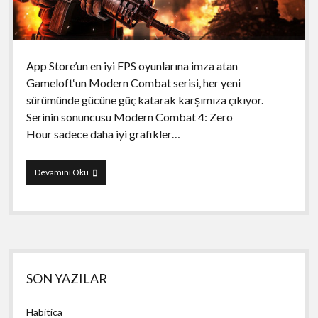
App Store’un en iyi FPS oyunlarına imza atan
Gameloft‘un Modern Combat serisi, her yeni
sürümünde gücüne güç katarak karşımıza çıkıyor.
Serinin sonuncusu Modern Combat 4: Zero
Hour sadece daha iyi grafikler…
Modern
Devamını Oku
Combat
4:
Zero
Hour
Yan
SON YAZILAR
Menü
Habitica