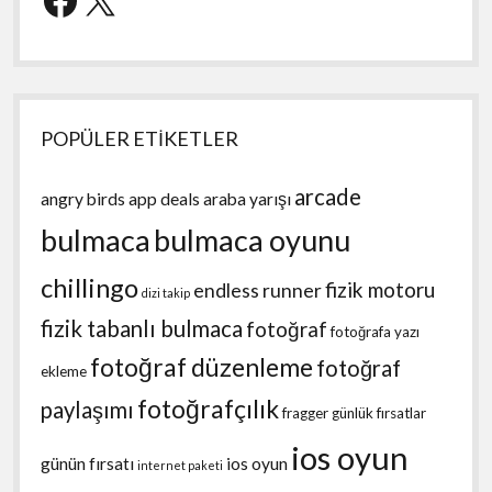
POPÜLER ETİKETLER
arcade
angry birds
app deals
araba yarışı
bulmaca
bulmaca oyunu
chillingo
fizik motoru
endless runner
dizi takip
fizik tabanlı bulmaca
fotoğraf
fotoğrafa yazı
fotoğraf düzenleme
fotoğraf
ekleme
fotoğrafçılık
paylaşımı
fragger
günlük fırsatlar
ios oyun
günün fırsatı
ios oyun
internet paketi