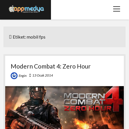
menüy
aç
Ana Sayfa
Etiket:
mobil fps
Hakkımızda
Basında Biz
Bize Ulaşın
Modern Combat 4: Zero Hour
twitter
facebook
13 Ocak 2014
Engin