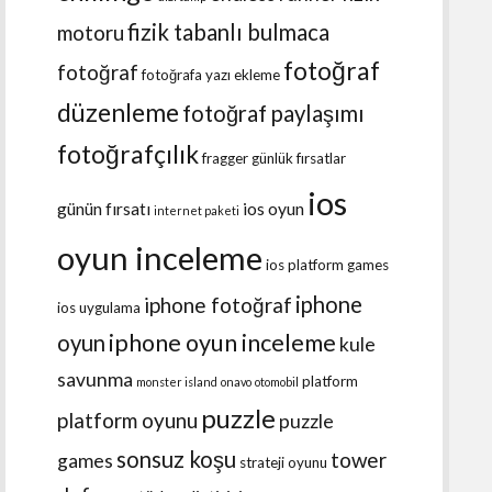
fizik tabanlı bulmaca
motoru
fotoğraf
fotoğraf
fotoğrafa yazı ekleme
düzenleme
fotoğraf paylaşımı
fotoğrafçılık
fragger
günlük fırsatlar
ios
günün fırsatı
ios oyun
internet paketi
oyun inceleme
ios platform games
iphone
iphone fotoğraf
ios uygulama
iphone oyun inceleme
oyun
kule
savunma
platform
monster island
onavo
otomobil
puzzle
platform oyunu
puzzle
sonsuz koşu
tower
games
strateji oyunu