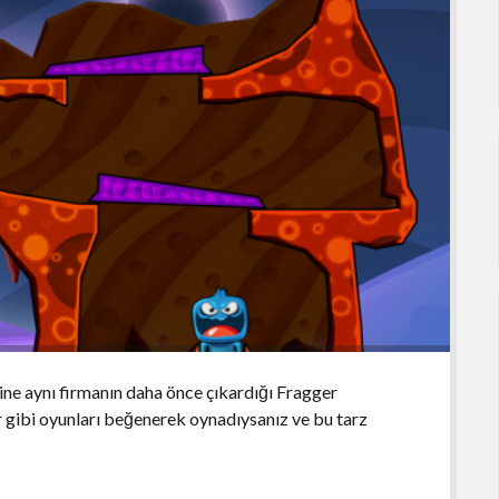
yine aynı firmanın daha önce çıkardığı Fragger
 gibi oyunları beğenerek oynadıysanız ve bu tarz