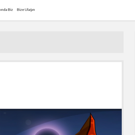
ında Biz
Bize Ulaşın