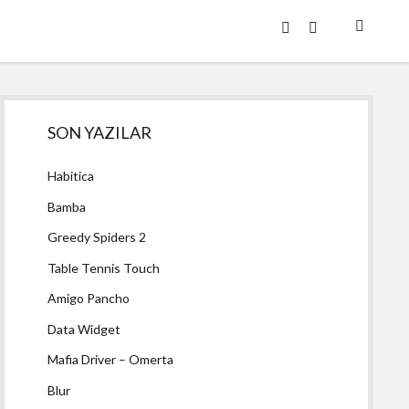
twitter
facebook
Yan
SON YAZILAR
Menü
Habitica
Bamba
Greedy Spiders 2
Table Tennis Touch
Amigo Pancho
Data Widget
Mafia Driver – Omerta
Blur