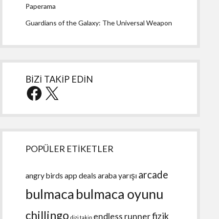
Paperama
Guardians of the Galaxy: The Universal Weapon
BİZİ TAKİP EDİN
Facebook
X
POPÜLER ETİKETLER
arcade
angry birds
app deals
araba yarışı
bulmaca
bulmaca oyunu
chillingo
fizik
endless runner
dizi takip