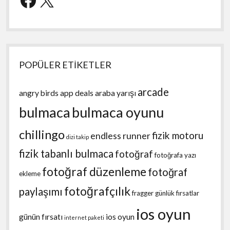
POPÜLER ETİKETLER
arcade
angry birds
app deals
araba yarışı
bulmaca
bulmaca oyunu
chillingo
fizik motoru
endless runner
dizi takip
fizik tabanlı bulmaca
fotoğraf
fotoğrafa yazı
fotoğraf düzenleme
fotoğraf
ekleme
fotoğrafçılık
paylaşımı
fragger
günlük fırsatlar
ios oyun
günün fırsatı
ios oyun
internet paketi