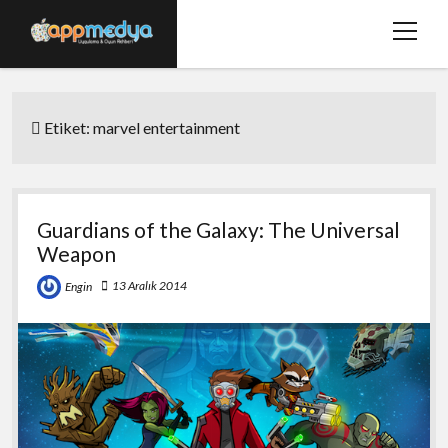
menüy
aç
Ana Sayfa
Etiket:
marvel entertainment
Hakkımızda
Basında Biz
Bize Ulaşın
Guardians of the Galaxy: The Universal
Weapon
twitter
facebook
13 Aralık 2014
Engin