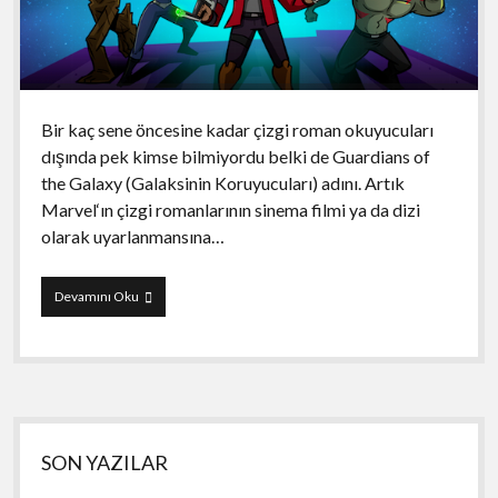
Bir kaç sene öncesine kadar çizgi roman okuyucuları
dışında pek kimse bilmiyordu belki de Guardians of
the Galaxy (Galaksinin Koruyucuları) adını. Artık
Marvel‘ın çizgi romanlarının sinema filmi ya da dizi
olarak uyarlanmansına…
Guardians
Devamını Oku
of
the
Galaxy:
The
Universal
Weapon
Yan
SON YAZILAR
Menü