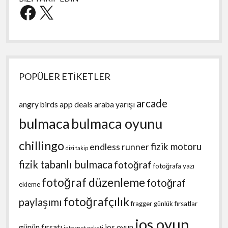
Facebook
X
POPÜLER ETİKETLER
arcade
angry birds
app deals
araba yarışı
bulmaca
bulmaca oyunu
chillingo
fizik motoru
endless runner
dizi takip
fizik tabanlı bulmaca
fotoğraf
fotoğrafa yazı
fotoğraf düzenleme
fotoğraf
ekleme
fotoğrafçılık
paylaşımı
fragger
günlük fırsatlar
ios oyun
günün fırsatı
ios oyun
internet paketi