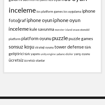
inceleme
iphone
ios platform games
ios uygulama
iphone oyun
iphone oyun
fotoğraf
inceleme
kule savunma
monster island
onavo
otomobil
puzzle
platform oyunu
puzzle games
platform
sonsuz koşu
tower defense
türk
strateji oyunu
geliştirici
türk yapımı
yarış oyunu
unity engine
yabancı diziler
ücretsiz
ücretsiz olanlar
Shift WordPress Theme
by Compete Themes.
Scroll