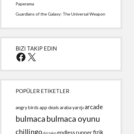
Paperama
Guardians of the Galaxy: The Universal Weapon
BİZİ TAKİP EDİN
Facebook
X
POPÜLER ETİKETLER
arcade
angry birds
app deals
araba yarışı
bulmaca
bulmaca oyunu
chillingo
fizik
endless runner
dizi takip