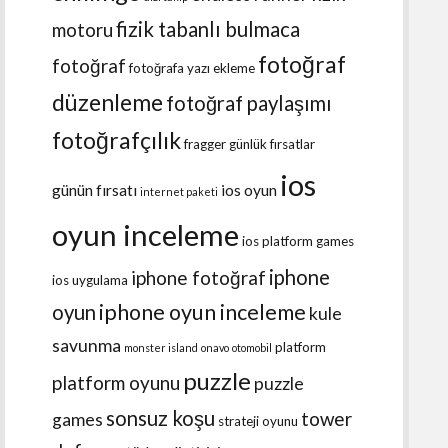
fizik tabanlı bulmaca
motoru
fotoğraf
fotoğraf
fotoğrafa yazı ekleme
düzenleme
fotoğraf paylaşımı
fotoğrafçılık
fragger
günlük fırsatlar
ios
günün fırsatı
ios oyun
internet paketi
oyun inceleme
ios platform games
iphone
iphone fotoğraf
ios uygulama
iphone oyun inceleme
oyun
kule
savunma
platform
monster island
onavo
otomobil
puzzle
platform oyunu
puzzle
sonsuz koşu
tower
games
strateji oyunu