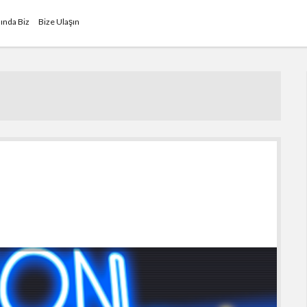
ında Biz
Bize Ulaşın