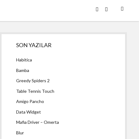
twitter
facebook
Yan
SON YAZILAR
Menü
Habitica
Bamba
Greedy Spiders 2
Table Tennis Touch
Amigo Pancho
Data Widget
Mafia Driver – Omerta
Blur