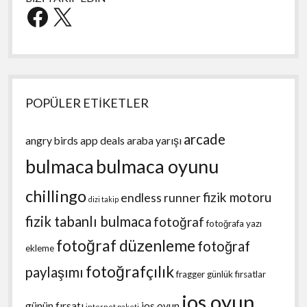
Facebook
X
POPÜLER ETİKETLER
arcade
angry birds
app deals
araba yarışı
bulmaca
bulmaca oyunu
chillingo
fizik motoru
endless runner
dizi takip
fizik tabanlı bulmaca
fotoğraf
fotoğrafa yazı
fotoğraf düzenleme
fotoğraf
ekleme
fotoğrafçılık
paylaşımı
fragger
günlük fırsatlar
ios oyun
günün fırsatı
ios oyun
internet paketi