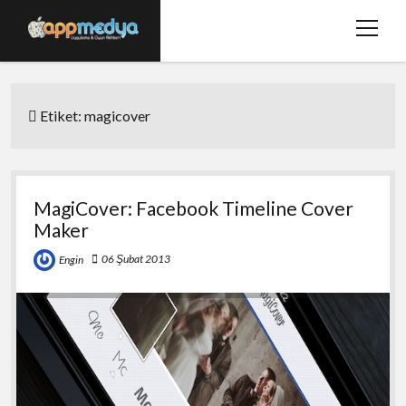
menüy
aç
Ana Sayfa
Etiket:
magicover
Hakkımızda
Basında Biz
Bize Ulaşın
MagiCover: Facebook Timeline Cover
Maker
twitter
facebook
06 Şubat 2013
Engin