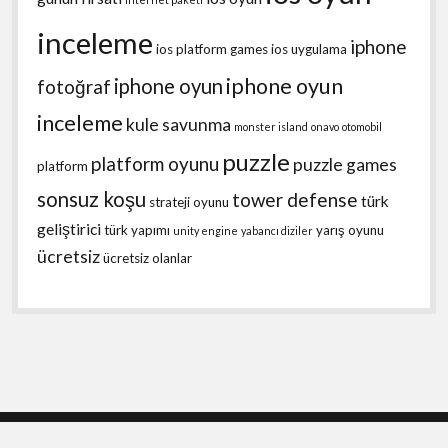
inceleme
iphone
ios platform games
ios uygulama
iphone oyun
iphone oyun
fotoğraf
inceleme
kule savunma
monster island
onavo
otomobil
puzzle
platform oyunu
puzzle games
platform
sonsuz koşu
tower defense
türk
strateji oyunu
geliştirici
türk yapımı
yarış oyunu
unity engine
yabancı diziler
ücretsiz
ücretsiz olanlar
Shift WordPress Theme
by Compete Themes.
Scroll