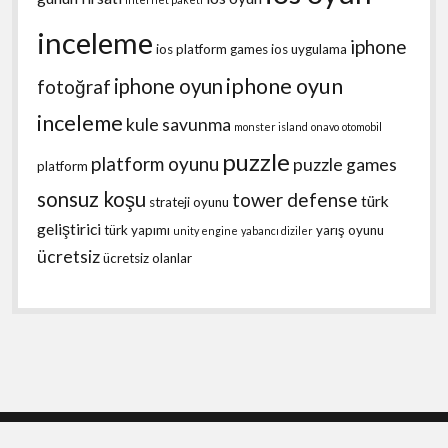
inceleme
iphone
ios platform games
ios uygulama
iphone oyun
iphone oyun
fotoğraf
inceleme
kule savunma
monster island
onavo
otomobil
puzzle
platform oyunu
puzzle games
platform
sonsuz koşu
tower defense
türk
strateji oyunu
geliştirici
türk yapımı
yarış oyunu
unity engine
yabancı diziler
ücretsiz
ücretsiz olanlar
Shift WordPress Theme
by Compete Themes.
Scroll