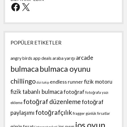
Facebook
X
POPÜLER ETİKETLER
arcade
angry birds
app deals
araba yarışı
bulmaca
bulmaca oyunu
chillingo
fizik motoru
endless runner
dizi takip
fizik tabanlı bulmaca
fotoğraf
fotoğrafa yazı
fotoğraf düzenleme
fotoğraf
ekleme
fotoğrafçılık
paylaşımı
fragger
günlük fırsatlar
ios oyun
günün fırsatı
ios oyun
internet paketi