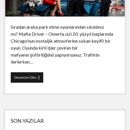
Sıradan araba park etme oyunlarından sıkıldınız
mı? Mafia Driver – Omerta sizi 20. yüzyıl başlarında
Chicago’nun nostaljik atmosferine sokan keyifli bir
oyun. Oyunda kirli işler çeviren bir
mafyanın şoförlüğünü yapıyorsunuz. Trafikte
ilerlerken…
Mafia
Devamını Oku
Driver
–
Omerta
Yan
SON YAZILAR
Menü