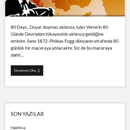
80 Days.. Duyar duymaz aklınıza Jules Verne’in 80
Günde Devrialem hikayesinin aklınıza geldiğine
eminim. Sene 1872, Phileas Fogg dünyanın etrafında 80
günlük bir maceraya atılacaktır. Siz de bu maceraya
dahil…
80
Devamını Oku
Days
Yan
SON YAZILAR
Menü
Habitica