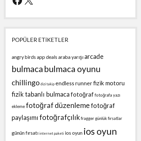
POPÜLER ETİKETLER
arcade
angry birds
app deals
araba yarışı
bulmaca
bulmaca oyunu
chillingo
fizik motoru
endless runner
dizi takip
fizik tabanlı bulmaca
fotoğraf
fotoğrafa yazı
fotoğraf düzenleme
fotoğraf
ekleme
fotoğrafçılık
paylaşımı
fragger
günlük fırsatlar
ios oyun
günün fırsatı
ios oyun
internet paketi