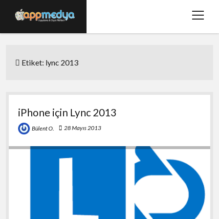
menüy
aç
Ana Sayfa
Etiket:
lync 2013
Hakkımızda
Basında Biz
Bize Ulaşın
iPhone için Lync 2013
twitter
facebook
28 Mayıs 2013
Bülent O.