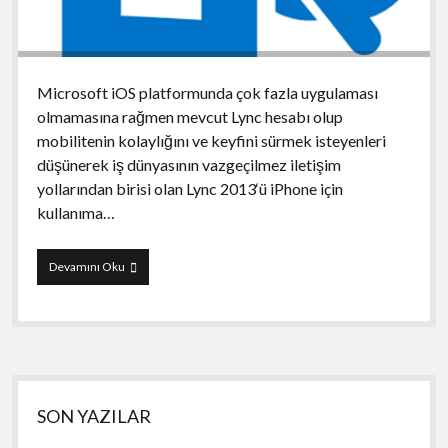
Microsoft iOS platformunda çok fazla uygulaması
olmamasına rağmen mevcut Lync hesabı olup
mobilitenin kolaylığını ve keyfini sürmek isteyenleri
düşünerek iş dünyasının vazgeçilmez iletişim
yollarından birisi olan Lync 2013‘ü iPhone için
kullanıma…
iPhone
Devamını Oku
için
Lync
2013
Yan
SON YAZILAR
Menü