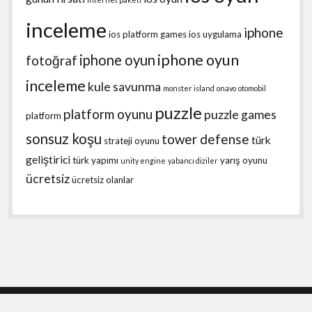
inceleme
iphone
ios platform games
ios uygulama
iphone oyun
iphone oyun
fotoğraf
inceleme
kule savunma
monster island
onavo
otomobil
puzzle
platform oyunu
puzzle games
platform
sonsuz koşu
tower defense
türk
strateji oyunu
geliştirici
türk yapımı
yarış oyunu
unity engine
yabancı diziler
ücretsiz
ücretsiz olanlar
Shift WordPress Theme
by Compete Themes.
Scroll