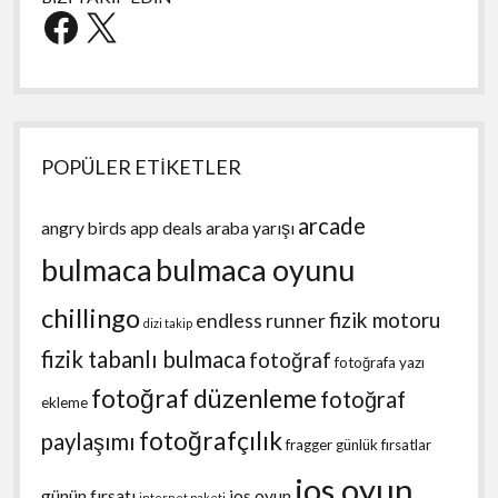
Facebook
X
POPÜLER ETİKETLER
arcade
angry birds
app deals
araba yarışı
bulmaca
bulmaca oyunu
chillingo
fizik motoru
endless runner
dizi takip
fizik tabanlı bulmaca
fotoğraf
fotoğrafa yazı
fotoğraf düzenleme
fotoğraf
ekleme
fotoğrafçılık
paylaşımı
fragger
günlük fırsatlar
ios oyun
günün fırsatı
ios oyun
internet paketi